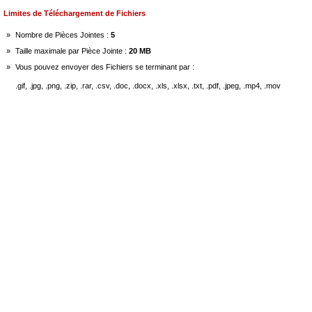
Limites de Téléchargement de Fichiers
»
Nombre de Pièces Jointes :
5
»
Taille maximale par Pièce Jointe :
20 MB
»
Vous pouvez envoyer des Fichiers se terminant par :
.gif, .jpg, .png, .zip, .rar, .csv, .doc, .docx, .xls, .xlsx, .txt, .pdf, .jpeg, .mp4, .mov